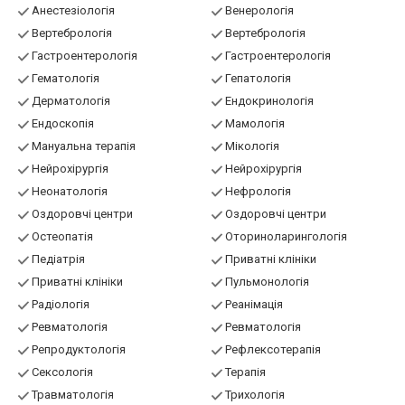
Анестезіологія
Венерологія
Вертебрологія
Вертебрологія
Гастроентерологія
Гастроентерологія
Гематологія
Гепатологія
Дерматологія
Ендокринологія
Ендоскопія
Мамологія
Мануальна терапія
Мікологія
Нейрохірургія
Нейрохірургія
Неонатологія
Нефрологія
Оздоровчі центри
Оздоровчі центри
Остеопатія
Оториноларингологія
Педіатрія
Приватні клініки
Приватні клініки
Пульмонологія
Радіологія
Реанімація
Ревматологія
Ревматологія
Репродуктологія
Рефлексотерапія
Сексологія
Терапія
Травматологія
Трихологія