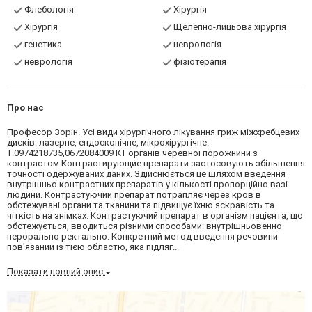
Флебологія
Хірургія
Хірургія
Щелепно-лицьова хірургія
генетика
неврологія
неврологія
фізіотерапія
Про нас
Професор Зорін. Усі види хірургічного лікування гриж міжхребцевих
дисків: лазерне, ендоскопічне, мікрохірургічне.
Т.0974218735,0672084009 КТ органів черевної порожнини з
контрастом Контрастирующие препарати застосовують збільшення
точності одержуваних даних. Здійснюється це шляхом введення
внутрішньо контрастних препаратів у кількості пропорційно вазі
людини. Контрастуючий препарат потрапляє через кров в
обстежувані органи та тканини та підвищує їхню яскравість та
чіткість на знімках. Контрастуючий препарат в організм пацієнта, що
обстежується, вводиться різними способами: внутрішньовенно
перорально ректально. Конкретний метод введення речовини
пов'язаний із тією областю, яка підляг...
Показати повний опис