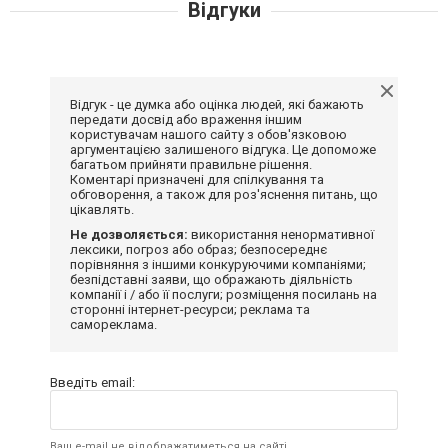
Відгуки
Відгук - це думка або оцінка людей, які бажають
передати досвід або враження іншим
користувачам нашого сайту з обов'язковою
аргументацією залишеного відгука. Це допоможе
багатьом прийняти правильне рішення.
Коментарі призначені для спілкування та
обговорення, а також для роз'яснення питань, що
цікавлять.
Не дозволяється:
використання ненормативної
лексики, погроз або образ; безпосереднє
порівняння з іншими конкуруючими компаніями;
безпідставні заяви, що ображають діяльність
компанії і / або її послуги; розміщення посилань на
сторонні інтернет-ресурси; реклама та
самореклама.
Введіть email:
Ваш e-mail не відображатиметься на сайті