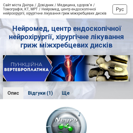
Сайт міста Дніпра
Довідник
Медицина, здоров'я
Рус
Томографія, КТ, МРТ
Нейромед, центр ендоскопічної
нейрохірургії, хірургічне лікування гриж міжхребцевих дисків
Нейромед, центр ендоскопічної
нейрохірургії, хірургічне лікування
гриж міжхребцевих дисків
Опис
Відгуки (1)
Ще