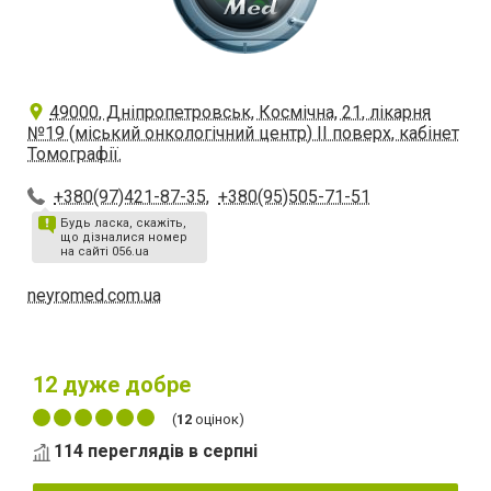
49000, Дніпропетровськ, Космічна, 21, лікарня
№19 (міський онкологічний центр) ІІ поверх, кабінет
Томографії.
+380(97)421-87-35
,
+380(95)505-71-51
Будь ласка, скажіть,
що дізналися номер
на сайті 056.ua
neyromed.com.ua
12
дуже добре
(
12
оцінок)
114 переглядів в серпні